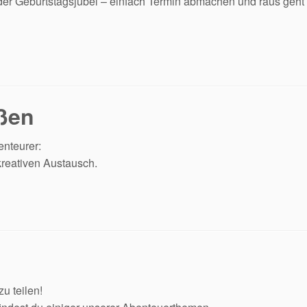
der Geburtstagsjubel – einfach Termin abmachen und raus geht´s
ußen
enteurer:
kreativen Austausch.
u teilen!