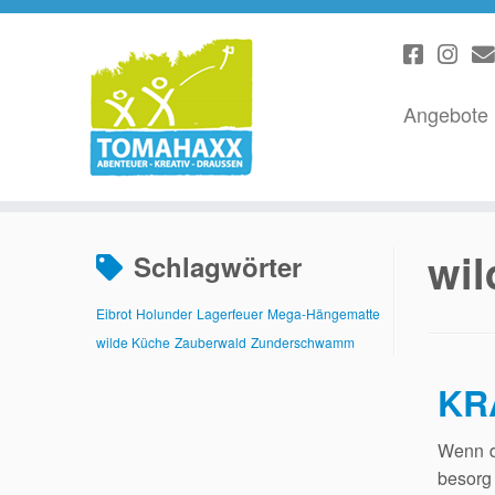
Angebote
Zum
Inhalt
wil
Schlagwörter
springen
Eibrot
Holunder
Lagerfeuer
Mega-Hängematte
wilde Küche
Zauberwald
Zunderschwamm
KR
Wenn du
besorg 