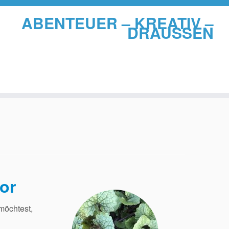
ABENTEUER – KREATIV –
DRAUSSEN
or
möchtest,