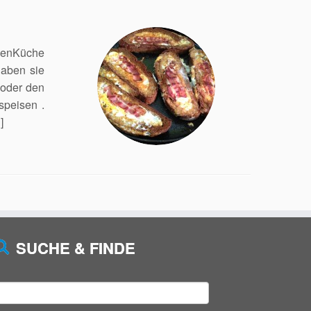
ßenKüche
haben sie
 oder den
speisen .
]
SUCHE & FINDE