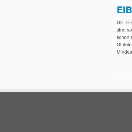
EIB
GELIEB
sind so
schon 
Gluteie
Mindest